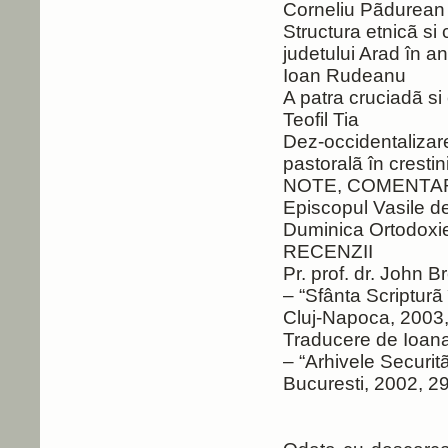
Corneliu Pãdurean
Structura etnicã si
judetului Ara
Ioan Rudeanu
A patra cruciadã
Teofil Tia
Dez-occidentalizare
pastoralã în c
NOTE, COMENTAR
Episcopul Vasile d
Duminica Ort
RECENZII
Pr. prof. dr. John B
– “Sfânta Scripturã 
Cluj-Napoca, 2003,
Traducere de
– “Arhivele Securitãt
Bucuresti, 2