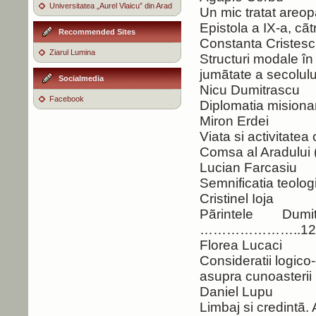
Universitatea „Aurel Vlaicu” din Arad
Un mic tratat areop
Epistola a IX-a
Recommended Sites
Constanta Cristes
Ziarul Lumina
Structuri modale în 
jumãtate a se
Socialmedia
Nicu Dumitrascu
Facebook
Diplomatia misio
Miron Erdei
Viata si activitatea
Comsa al Ara
Lucian Farcasiu
Semnificatia teol
Cristinel Ioja
Pãrintele Dum
…………………..12
Florea Lucaci
Consideratii logico
asupra cunoaster
Daniel Lupu
Limbaj si credi