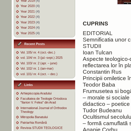
Year 2019
(4)
Year 2020
(4)
Year 2021
(4)
Year 2022
(4)
Year 2023
(4)
CUPRINS
Year 2024
(4)
EDITORIAL
Year 2025
(4)
Semnificatia 
Recent Posts
STUDII
Ioan Tulcan
Vol. 105/ nr. 4 (oct.-dec.)
vol. 104/ nr. 3 (jul.-sept.) 2025
Aspecte teologico-do
Vol. 103/ nr. 2 (apr. – june)
reflectarea lor î
Vol. 102/ nr. 1 (ian-mar)
Constantin Rus
vol. 101/ nr. 4 (oct. – dec.)
Principii omileti
Teodor Baba
Links
Frumusetea si bogãt
Arhiepiscopia Aradului
– morale si sociale 
Facultatea de Teologie Ortodoxa
"Ilarion V. Felea" din Arad
didactico – poe
International Journal of Orthodox
Tudor Budeanu
Theology
Ocultismul secolul
Mitropolia Banatului
– formã camuflat
Patriarhia Română
Revista STUDII TEOLOGICE
Agapie Corbu