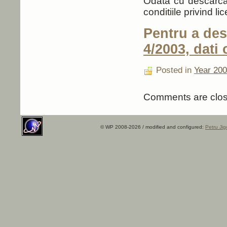
Odata cu descarcare
conditiile privind li
Pentru a des
4/2003, dati 
Posted in
Year 20
Comments are clos
© WP 2008-2026 / modified and configured:
Petru Jig