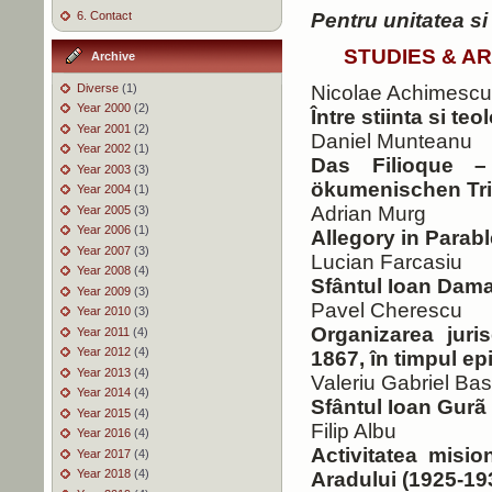
6. Contact
Pentru unitatea s
STUDIES & A
Archive
Diverse
(1)
Nicolae Achimescu
Year 2000
(2)
Între stiinta si teol
Year 2001
(2)
Daniel Munteanu
Year 2002
(1)
Das Filioque –
Year 2003
(3)
ökumenischen Tri
Year 2004
(1)
Adrian Murg
Year 2005
(3)
Year 2006
(1)
Allegory in Parabl
Year 2007
(3)
Lucian Farcasiu
Year 2008
(4)
Sfântul Ioan Dama
Year 2009
(3)
Pavel Cherescu
Year 2010
(3)
Organizarea juri
Year 2011
(4)
Year 2012
(4)
1867, în timpul e
Year 2013
(4)
Valeriu Gabriel Ba
Year 2014
(4)
Sfântul Ioan Gurã
Year 2015
(4)
Filip Albu
Year 2016
(4)
Activitatea misio
Year 2017
(4)
Year 2018
(4)
Aradului (1925-19