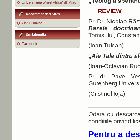
„Teologia sperant
Universitatea „Aurel Vlaicu” din Arad
REVIEW
Recommended Sites
Pr. Dr. Nicolae Rã
Ziarul Lumina
Bazele doctrinar
Tomisului, Constan
Socialmedia
Facebook
(Ioan Tulcan)
„
Ale Tale dintru a
(Ioan-Octavian Ru
Pr. dr. Pavel V
Gutenberg Univers,
(Cristinel Ioja)
_______________
Odata cu descarcare
conditiile privind li
Pentru a des