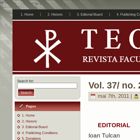
1. Home
2. Historic
3. Editorial Board
4. Publishing C
Search for:
Vol. 37/ no. 
Search
mai 7th, 2011 |
Pages
1. Home
2. Historic
EDITORIAL
3. Editorial Board
4. Publishing Conditions
Ioan Tulcan
5. Donations