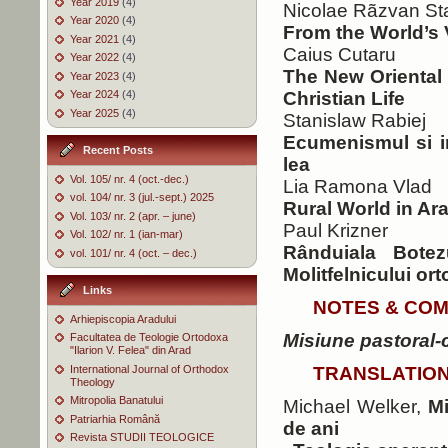
Year 2019
(4)
Nicolae Rãzvan St
Year 2020
(4)
From the World’s 
Year 2021
(4)
Caius Cutaru
Year 2022
(4)
The New Oriental
Year 2023
(4)
Year 2024
(4)
Christian Life
Year 2025
(4)
Stanislaw Rabiej
Ecumenismul si in
Recent Posts
lea
Vol. 105/ nr. 4 (oct.-dec.)
Lia Ramona Vlad
vol. 104/ nr. 3 (jul.-sept.) 2025
Rural World in Ara
Vol. 103/ nr. 2 (apr. – june)
Paul Krizner
Vol. 102/ nr. 1 (ian-mar)
Rânduiala Botezu
vol. 101/ nr. 4 (oct. – dec.)
Molitfelnicului ort
Links
NOTES & CO
Arhiepiscopia Aradului
Misiune pastoral-c
Facultatea de Teologie Ortodoxa
"Ilarion V. Felea" din Arad
International Journal of Orthodox
TRANSLATIO
Theology
Mitropolia Banatului
Michael Welker,
Mi
Patriarhia Română
de ani
Revista STUDII TEOLOGICE